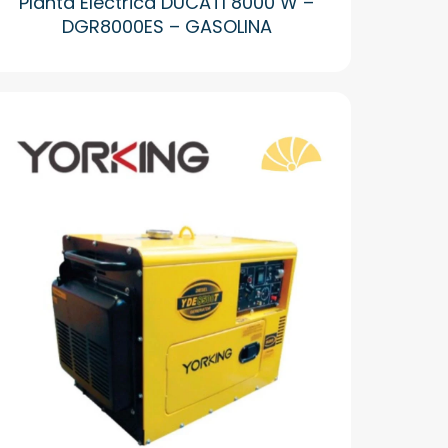
Planta Electrica DUCATI 8000 W –
DGR8000ES – GASOLINA