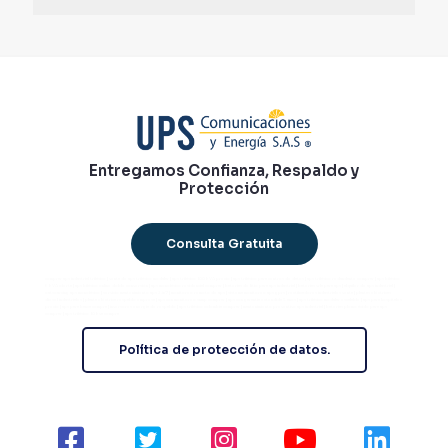
Entregamos Confianza, Respaldo y
Protección
Consulta Gratuita
comprar ups industrial trifásico | venta de ups trifásico modular | ups trifásico 100 kVA precio | ups trifásico para centros de datos | ups trifásico redundante comprar | ups bifásico
6 kVA oferta | ups bifásico online doble conversión | ups monofásico residencial comprar | baterías de litio para ups industrial | baterías vrla para ups | alquiler de ups industrial |
outsourcing ups monofásico | servicio mantenimiento ups 24/7 | monitoreo remoto de ups | sistema monitoreo ups gprs | rectificadores industriales venta | plantas eléctricas
diesel industriales | planta eléctrica respaldo empresa | ups con monitoreo snmp comprar | ups con garantía extendida 5 años | ups trifásico modular escalable | ups para hospitales
precio | ups para banca compra | inversores energía de respaldo | ups trifásico colombia comprar | mantenimiento preventivo ups industrial | baterías plomo ácido para ups
comprar | ups trifásico 10 kva compra
Política de protección de datos.