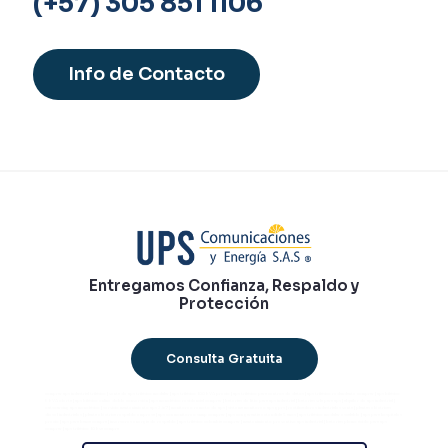
(+57) 305 851 1106
Info de Contacto
Entregamos Confianza, Respaldo y
Protección
Consulta Gratuita
comprar ups industrial trifásico | venta de ups trifásico modular | ups trifásico 100 kVA precio | ups trifásico para centros de datos | ups trifásico redundante comprar | ups bifásico
6 kVA oferta | ups bifásico online doble conversión | ups monofásico residencial comprar | baterías de litio para ups industrial | baterías vrla para ups | alquiler de ups industrial |
outsourcing ups monofásico | servicio mantenimiento ups 24/7 | monitoreo remoto de ups | sistema monitoreo ups gprs | rectificadores industriales venta | plantas eléctricas
diesel industriales | planta eléctrica respaldo empresa | ups con monitoreo snmp comprar | ups con garantía extendida 5 años | ups trifásico modular escalable | ups para hospitales
precio | ups para banca compra | inversores energía de respaldo | ups trifásico colombia comprar | mantenimiento preventivo ups industrial | baterías plomo ácido para ups
comprar | ups trifásico 10 kva compra