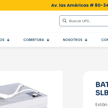
Av. las Américas # 80-34
IOS
COBERTURA
NOSOTROS
CO
BA
SL
Están