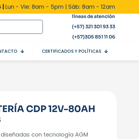
 |
Lun - Vie: 8am - 5pm | Sáb: 8am - 12am
líneas de atención
(+57) 321 301 93 33
(+57)305 851 11 06
NTACTO
CERTIFICADOS Y POLÍTICAS
TERÍA CDP 12V-80AH
B
 diseñadas con tecnología AGM