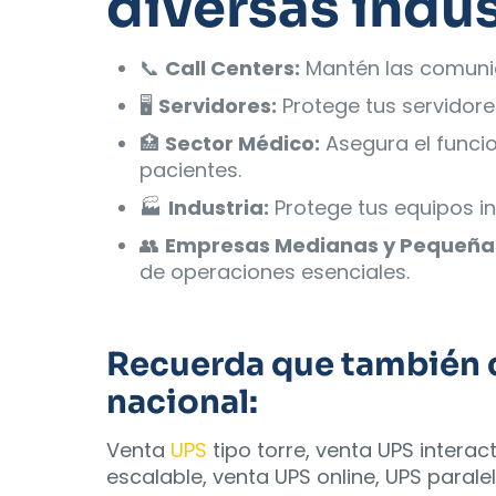
diversas indus
📞
Call Centers:
Mantén las comunic
🖥️
Servidores:
Protege tus servidore
🏥
Sector Médico:
Asegura el funci
pacientes.
🏭
Industria:
Protege tus equipos in
👥
Empresas Medianas y Pequeña
de operaciones esenciales.
Recuerda que también c
nacional:
Venta
UPS
tipo torre, venta UPS intera
escalable, venta UPS online, UPS paralel