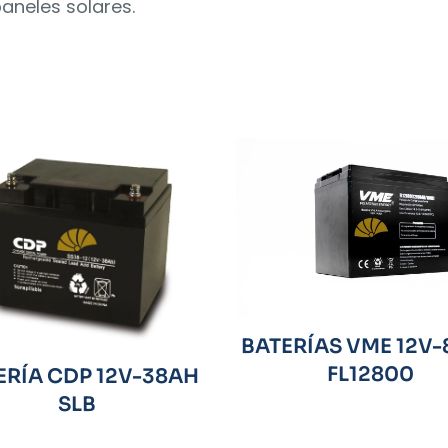
paneles solares.
BATERÍAS VME 12V
FL12800
ERÍA CDP 12V-38AH
SLB