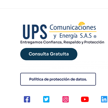
Entregamos Confianza, Respaldo y Protección
Consulta Gratuita
comprar ups industrial trifásico | venta de ups trifásico modular | ups trifásico 100 kVA precio | ups trifásico para centros de datos | ups trifásico redundante comprar | up
bifásico 6 kVA oferta | ups bifásico online doble conversión | ups monofásico residencial comprar | baterías de litio para ups industrial | baterías vrla para ups | alquiler de 
industrial | outsourcing ups monofásico | servicio mantenimiento ups 24/7 | monitoreo remoto de ups | sistema monitoreo ups gprs | rectificadores industriales venta |
plantas eléctricas diesel industriales | planta eléctrica respaldo empresa | ups con monitoreo snmp comprar | ups con garantía extendida 5 años | ups trifásico modular esc
| ups para hospitales precio | ups para banca compra | inversores energía de respaldo | ups trifásico colombia comprar | mantenimiento preventivo ups industrial | batería
plomo ácido para ups comprar | ups trifásico 10 kva compra
Política de protección de datos.