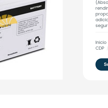
(Abso
rendi
propo
adici
segur
Inicio
CDP
S