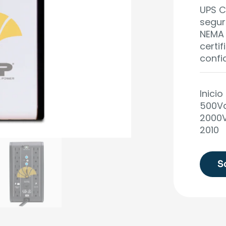
UPS C
segur
NEMA 
certi
confi
Inicio
500Va
2000
2010
S