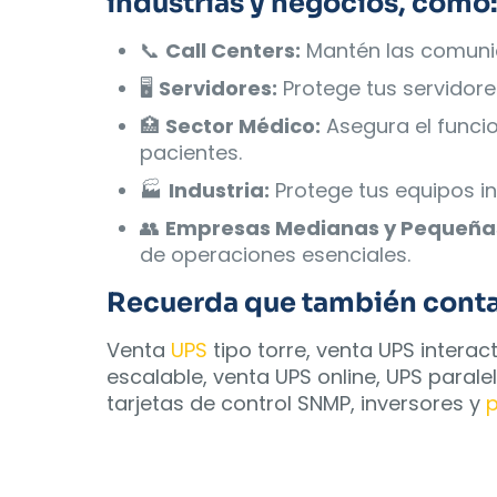
industrias y negocios, como
📞
Call Centers:
Mantén las comunic
🖥️
Servidores:
Protege tus servidore
🏥
Sector Médico:
Asegura el funci
pacientes.
🏭
Industria:
Protege tus equipos in
👥
Empresas Medianas y Pequeña
de operaciones esenciales.
Recuerda que también contam
Venta
UPS
tipo torre, venta UPS intera
escalable, venta UPS online, UPS paralel
tarjetas de control SNMP, inversores y
p