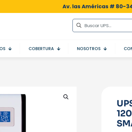
Av. las Américas # 80-34
IOS
COBERTURA
NOSOTROS
CO
UP
12
SM