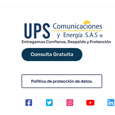
Entregamos Confianza, Respaldo y Protección
Consulta Gratuita
comprar ups industrial trifásico | venta de ups trifásico modular | ups trifásico 100 kVA precio | ups trifásico para centros de datos | ups trifásico redundante comprar | up
bifásico 6 kVA oferta | ups bifásico online doble conversión | ups monofásico residencial comprar | baterías de litio para ups industrial | baterías vrla para ups | alquiler de 
industrial | outsourcing ups monofásico | servicio mantenimiento ups 24/7 | monitoreo remoto de ups | sistema monitoreo ups gprs | rectificadores industriales venta |
plantas eléctricas diesel industriales | planta eléctrica respaldo empresa | ups con monitoreo snmp comprar | ups con garantía extendida 5 años | ups trifásico modular esc
| ups para hospitales precio | ups para banca compra | inversores energía de respaldo | ups trifásico colombia comprar | mantenimiento preventivo ups industrial | batería
plomo ácido para ups comprar | ups trifásico 10 kva compra
Política de protección de datos.