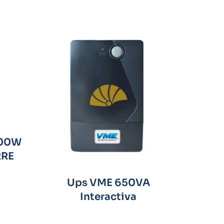
000W
RRE
Ups VME 650VA
Interactiva