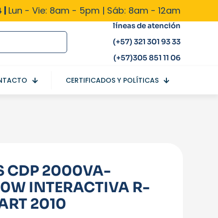
 |
Lun - Vie: 8am - 5pm | Sáb: 8am - 12am
líneas de atención
(+57) 321 301 93 33
(+57)305 851 11 06
NTACTO
CERTIFICADOS Y POLÍTICAS
S CDP 2000VA-
00W INTERACTIVA R-
ART 2010