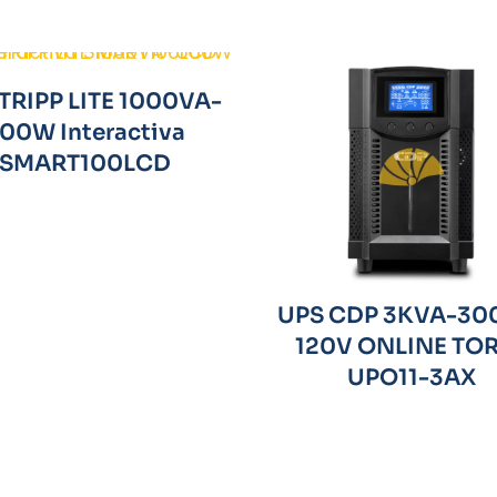
TRIPP LITE 1000VA-
00W Interactiva
SMART100LCD
UPS CDP 3KVA-3
120V ONLINE TO
UPO11-3AX