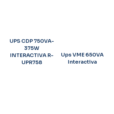
UPS CDP 750VA-
375W
Ups VME 650VA
INTERACTIVA R-
Interactiva
UPR758