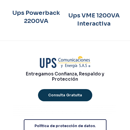
Ups Powerback
Ups VME 1200VA
2200VA
Interactiva
Entregamos Confianza, Respaldo y
Protección
Consulta Gratuita
comprar ups industrial trifásico | venta de ups trifásico modular | ups trifásico 100 kVA precio | ups trifásico para centros de datos | ups trifásico redundante comprar | ups bifásico
6 kVA oferta | ups bifásico online doble conversión | ups monofásico residencial comprar | baterías de litio para ups industrial | baterías vrla para ups | alquiler de ups industrial |
outsourcing ups monofásico | servicio mantenimiento ups 24/7 | monitoreo remoto de ups | sistema monitoreo ups gprs | rectificadores industriales venta | plantas eléctricas
diesel industriales | planta eléctrica respaldo empresa | ups con monitoreo snmp comprar | ups con garantía extendida 5 años | ups trifásico modular escalable | ups para hospitales
precio | ups para banca compra | inversores energía de respaldo | ups trifásico colombia comprar | mantenimiento preventivo ups industrial | baterías plomo ácido para ups
comprar | ups trifásico 10 kva compra
Política de protección de datos.